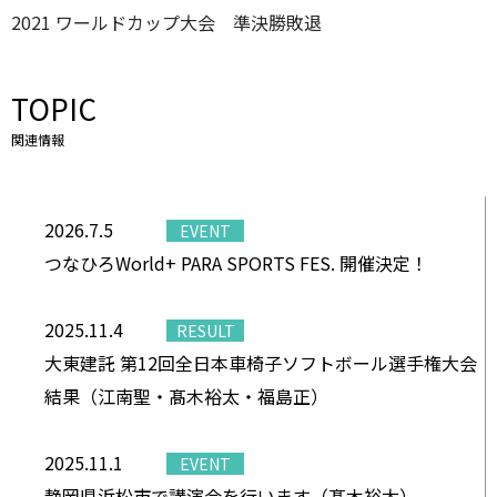
2021 ワールドカップ大会 準決勝敗退
2019 ワールドカップ大会 決勝A 9位
2019 車いすソフトボール北九州大会 優勝・MVP
TOPIC
2018 パラカヌー海外派遣選手選考会 1位
関連情報
2018 ワールドカップ大会 9位
2018 世界選手権(ポルトガル) 12位
2018 平成30年度日本パラカヌー選手権大会 1位
2026.7.5
EVENT
つなひろWorld+ PARA SPORTS FES. 開催決定！
2025.11.4
RESULT
大東建託 第12回全日本車椅子ソフトボール選手権大会
結果（江南聖・髙木裕太・福島正）
2025.11.1
EVENT
静岡県浜松市で講演会を行います（髙木裕太）