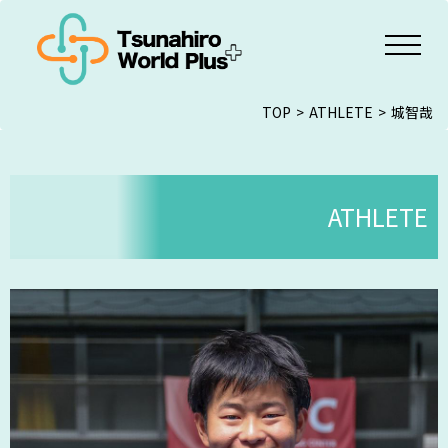
TOP
ATHLETE
城智哉
ATHLETE