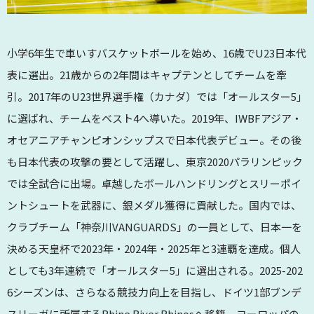
小学6年生で車いすバスケットボールを始め、16歳でU23日本代
表に選出。21歳からの2年間はキャプテンとしてチームを牽
引。2017年のU23世界選手権（カナダ）では「オールスター5」
に選ばれ、チームをベスト4へ導いた。2019年、IWBFアジア・
オセアニアチャンピオンシップスで日本代表デビュー。その後
も日本代表の攻撃の要として活躍し、東京2020パラリンピック
では全試合に出場。卓越したボールハンドリングとスリーポイ
ントシュートを武器に、銀メダル獲得に貢献した。国内では、
クラブチーム「神奈川VANGUARDS」の一員として、日本一を
決める天皇杯で2023年・2024年・2025年と3連覇を達成。個人
としても3年連続で「オールスター5」に選出される。2025-202
6シーズンは、さらなる競技力向上を目指し、ドイツ1部ブンデ
スリーガに所属するRhine River Rhinosへ移籍。ヨーロッパの