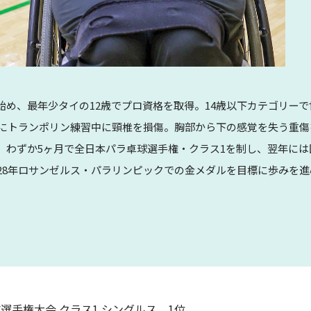
始め、最年少タイの12歳でプロ資格を取得。14歳以下カテゴリーで
1年にトランポリン練習中に頸椎を損傷。胸部から下の感覚を失う重
、わずか5ヶ月で全日本パラ卓球選手権・クラス1を制し、翌年に
028年ロサンゼルス・パラリンピックでの金メダルを目標に歩みを進
球選手権大会 クラス1 シングルス 1位